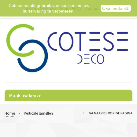
Cotese maakt gebruik van cookies om uw
Home
Over ons
Blog
FAQs
Contact
Login
Oké, bedankt.
surfervaring te verbeteren.
Maak uw keuze
Home
-
Verticale lamellen
GA NAAR DE VORIGE PAGINA